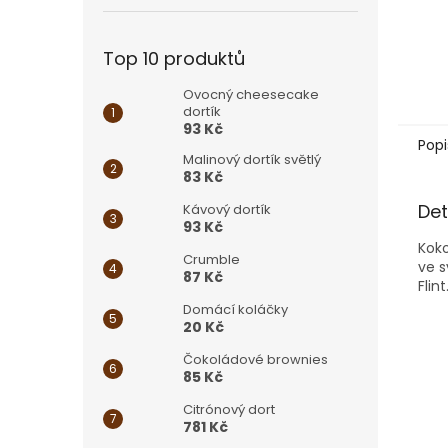
Top 10 produktů
Ovocný cheesecake
dortík
93 Kč
Popi
Malinový dortík světlý
83 Kč
Det
Kávový dortík
93 Kč
Koko
Crumble
ve s
87 Kč
Flint
Domácí koláčky
20 Kč
Čokoládové brownies
85 Kč
Citrónový dort
781 Kč