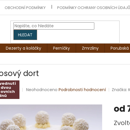
OBCHODNÍ PODMÍNKY
PODMÍNKY OCHRANY OSOBNÍCH ÚDAJ
HLEDAT
Dezerty a koláčky
Perníčky
Zmrzliny
Porubská 
osový dort
zvednutí
 dvou
Průměrné
Neohodnoceno
Podrobnosti hodnocení
Značka:
covních
hodnocení
dnů
produktu
od
je
0,0
z
Měrná
Zvolt
5
cena:
hvězdiček.