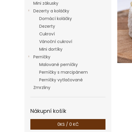
a
Mini zákusky
n
Dezerty a koláčky
e
Domácí koláčky
l
Dezerty
Cukroví
Vánoční cukroví
Mini dortíky
Perníčky
Malované perníčky
Perníčky s marcipánem
Perníčky vytlačované
Zmrzliny
Nákupní košík
0
KS /
0 KČ