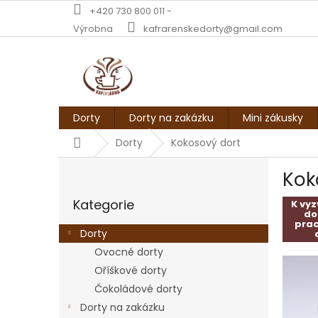
Přejít
+420 730 800 011 -
na
Výrobna
kafrarenskedorty@gmail.com
obsah
Dorty
Dorty na zakázku
Mini zákusky
Domů
Dorty
Kokosový dort
P
Kok
o
Přeskočit
s
Kategorie
kategorie
K vy
t
do
r
pra
Dorty
a
Ovocné dorty
n
Oříškové dorty
n
í
Čokoládové dorty
p
Dorty na zakázku