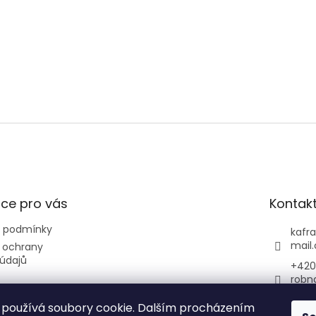
ce pro vás
Kontak
 podmínky
kafr
mail
 ochrany
údajů
+420 
robn
+420
používá soubory cookie. Dalším procházením
avár