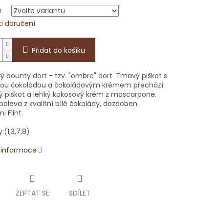
a
i doručení
Přidat do košíku
ý bounty dort - tzv. "ombre" dort. Tmavý piškot s
ou čokoládou a čokoládovým krémem přechází
lý piškot a lehký kokosový krém z mascarpone.
oleva z kvalitní bílé čokolády, dozdoben
i Flint.
:(1,3,7,8)
í informace
ZEPTAT SE
SDÍLET