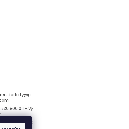
t
arenskedorty
@
g
.com
730 800 011 - Vý
a
 733 769 344 - K
na