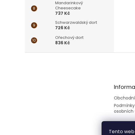
Mandarinkový
Cheesecake
737 Kč
Schwarzwaldský dort
726 Kč
Ořechový dort
836 Kč
Z
á
p
a
t
Informa
í
Obchodní
Podmínky
osobních 
Tento web 