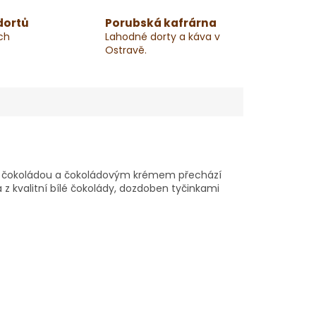
dortů
Porubská kafrárna
ch
Lahodné dorty a káva v
Ostravě.
vou čokoládou a čokoládovým krémem přechází
z kvalitní bílé čokolády, dozdoben tyčinkami