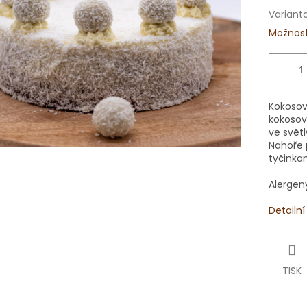
Variant
Možnost
Kokosov
kokosov
ve svět
Nahoře p
tyčinkam
Alergeny
Detailn
TISK