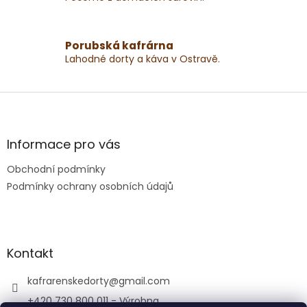
v
k
y
Porubská kafrárna
v
Lahodné dorty a káva v Ostravě.
ý
p
i
Z
s
á
u
p
a
Informace pro vás
t
Obchodní podmínky
í
Podmínky ochrany osobních údajů
Kontakt
kafrarenskedorty
@
gmail.com
+420 730 800 011 - Výrobna