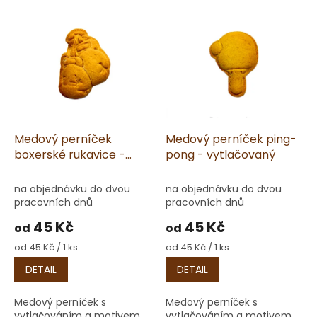
p
V
r
ý
o
p
d
i
u
s
k
p
t
r
ů
o
d
Medový perníček
Medový perníček ping-
u
boxerské rukavice -
pong - vytlačovaný
k
vytlačovaný
t
na objednávku do dvou
na objednávku do dvou
ů
pracovních dnů
pracovních dnů
45 Kč
45 Kč
od
od
Měrná
Měrná
od 45 Kč / 1 ks
od 45 Kč / 1 ks
cena:
cena:
DETAIL
DETAIL
Medový perníček s
Medový perníček s
vytlačováním a motivem
vytlačováním a motivem