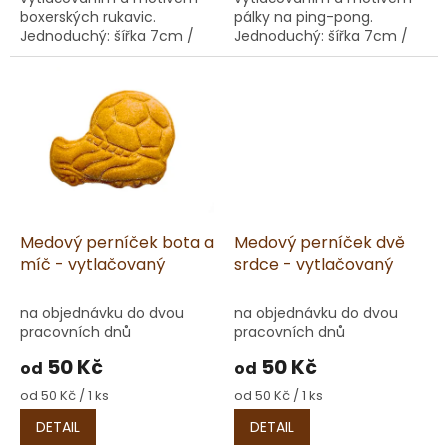
boxerských rukavic.
pálky na ping-pong.
Jednoduchý: šířka 7cm /
Jednoduchý: šířka 7cm /
výška 8,3cm / hloubka 1cm
výška 9cm / hloubka 1cm /
/ váha 15g Lepený: šířka
váha 15g Lepený: šířka 7cm
7cm / výška 8,3cm /
/ výška 9cm / hloubka 2cm
hloubka 2cm / váha 40g
/ váha 40g
Medový perníček bota a
Medový perníček dvě
míč - vytlačovaný
srdce - vytlačovaný
na objednávku do dvou
na objednávku do dvou
pracovních dnů
pracovních dnů
50 Kč
50 Kč
od
od
Měrná
Měrná
od 50 Kč / 1 ks
od 50 Kč / 1 ks
cena:
cena:
DETAIL
DETAIL