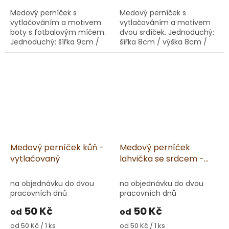
Medový perníček s
Medový perníček s
vytlačováním a motivem
vytlačováním a motivem
boty s fotbalovým míčem.
dvou srdíček. Jednoduchý:
Jednoduchý: šířka 9cm /
šířka 8cm / výška 8cm /
výška 7cm / hloubka 1cm /
hloubka 1cm / váha 18g
váha 20g Lepený: šířka
Lepený: šířka 8cm / výška
9cm / výška 7cm / hloubka
8cm / hloubka 2cm / váha
2cm...
45g
Medový perníček kůň -
Medový perníček
vytlačovaný
lahvička se srdcem -
vytlačovaný
na objednávku do dvou
na objednávku do dvou
pracovních dnů
pracovních dnů
50 Kč
50 Kč
od
od
Měrná
Měrná
od 50 Kč / 1 ks
od 50 Kč / 1 ks