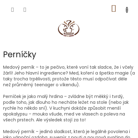
Přejít
NÁKUP
na
obsah
KOŠÍK
Perníčky
Medový perník – to je pečivo, které voní tak sladce, že i včely
žárlí! Jeho hlavní ingredience? Med, koření a špetka magie (a
taky trocha trpělivosti, protože těsto musí odpočívat déle
než průměrný teenager o víkendu).
Perníček je jako malý hrdina – zvládne být měkký i tvrdý,
podle toho, jak dlouho ho necháte ležet na stole (nebo jak
rychle ho někdo sní). V kuchyni dokáže způsobit menší
apokalypsu – mouka všude, med ve vlasech a poleva na
všech prstech. Ale výsledek stojí za to!
Medový perník – jediná sladkost, která je legálně povolena i
jako vánoční ozdoba, suvenýr z pouti a nouzová svačina do