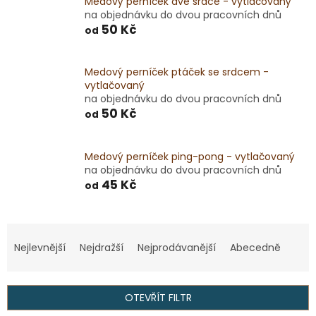
Medový perníček dvě srdce - vytlačovaný
na objednávku do dvou pracovních dnů
50 Kč
od
Medový perníček ptáček se srdcem -
vytlačovaný
na objednávku do dvou pracovních dnů
50 Kč
od
Medový perníček ping-pong - vytlačovaný
na objednávku do dvou pracovních dnů
45 Kč
od
Ř
a
Nejlevnější
Nejdražší
Nejprodávanější
Abecedně
z
e
n
OTEVŘÍT FILTR
í