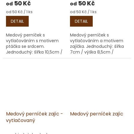
50 Kč
50 Kč
od
od
Měrná
Měrná
od 50 Kč / 1 ks
od 50 Kč / 1 ks
cena:
cena:
DETAIL
DETAIL
Medový perníček s
Medový perníček s
vytlačováním s motivem
vytlačováním a motivem
ptáčka se srdcem.
zajíčka. Jednoduchý: šířka
Jednoduchý: šířka 10,5cm /
7cm / výška 8,5cm /
výška 6cm / hloubka 1cm /
hloubka 1cm / váha 20g
váha 20g Lepený: šířka
Lepený: šířka 7cm / výška
10,5cm / výška 6cm /
8,5cm / hloubka 2cm /
hloubka 2cm / váha 50g
váha 50g
Medový perníček zajíc -
Medový perníček zajíc
vytlačovaný