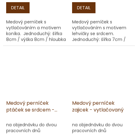
cena:
cena:
DETAIL
DETAIL
Medový perníček s
Medový perníček s
vytlačováním a motivem
vytlačováním s motivem
koníka. Jednoduchý: šířka
lehvičky se srdcem.
8cm / výška 8cm / hloubka
Jednoduchý: šířka 7cm /
1cm / váha 16g Lepený:
výška 8,5cm / hloubka 1cm
šířka 8cm / výška 8cm /
/ váha 20g Lepený: šířka
hloubka 2cm / váha 50g
7cm / výška 8,5cm /
hloubka 2cm / váha 50g
Medový perníček
Medový perníček
ptáček se srdcem -
zajicek - vytlačovaný
vytlačovaný
na objednávku do dvou
na objednávku do dvou
pracovních dnů
pracovních dnů