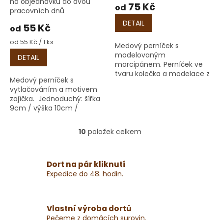
na objednávku do dvou
75 Kč
od
pracovních dnů
DETAIL
55 Kč
od
Měrná
od 55 Kč / 1 ks
Medový perníček s
cena:
modelovaným
DETAIL
marcipánem. Perníček ve
tvaru kolečka a modelace z
Medový perníček s
marcipánu s motivem
vytlačováním a motivem
zajíčka.
zajíčka. Jednoduchý: šířka
9cm / výška 10cm /
hloubka 1cm / váha 30g
Lepený: šířka 9cm / výška
10
položek celkem
O
10cm / hloubka 2cm / váha
v
80g
l
á
Dort na pár kliknutí
d
Expedice do 48. hodin.
a
c
í
Vlastní výroba dortů
p
Pečeme z domácích surovin.
r