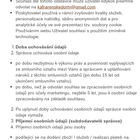
Souhlas dle tohoto odstavce může uživatel kdykoli písemně
odvolat na
kafrarenskedorty@gmail.com
.
Poskytovatel používá v rámci zvyšování kvality služeb,
personalizace nabídky, sběru anonymních dat a pro
analytické účely ve své prezentaci tzv. soubory cookie.
Používáním webu Uživatel souhlasí s použitím zmíněné
technologie.
Doba uchovávání údajů
Správce uchovává osobní údaje
po dobu nezbytnou k výkonu práv a povinností vyplývajících
ze smluvního vztahu mezi Vámi a správcem a uplatňování
nároků z těchto smluvních vztahů (po dobu 15 let od
ukončení smluvního vztahu).
po dobu, než je odvolán souhlas se zpracováním osobních
údajů pro účely marketingu, nejdéle 5 let, jsou-li osobní údaje
zpracovávány na základě souhlasu.
Po uplynutí doby uchovávání osobních údajů správce osobní
údaje vymaže.
Příjemci osobních údajů (subdodavatelé správce)
Příjemci osobních údajů jsou osoby
podílející se na dodání zboží / služeb / realizaci plateb na