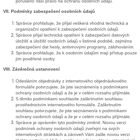
porušeno Vaší právo na ochranu osobních údajů.
VII. Podmínky zabezpečení osobních údajů
Správce prohlašuje, že přijal veškerá vhodná technická a
organizační opatření k zabezpečení osobních údajů.
Správce přijal technická opatření k zabezpečení datových
úložišť a úložišť osobních údajů v listinné podobě, zejména
zabezpečení dat hesly, antivirovými programy, zálohováním.
Správce prohlašuje, že k osobním údajům mají přístup pouze
jím pověřené osoby.
VIII. Závěrečná ustanovení
Odesláním objednávky z internetového objednávkového
formuláře potvrzujete, že jste seznámen/a s podmínkami
ochrany osobních údajů a že je v celém rozsahu přijímáte.
S těmito podmínkami souhlasíte zaškrtnutím souhlasu
prostřednictvím internetového formuláře. Zaškrtnutím
souhlasu potvrzujete, že jste seznámen/a s podmínkami
ochrany osobních údajů a že je v celém rozsahu přijímáte.
Správce je oprávněn tyto podmínky změnit. Novou verzi
podmínek ochrany osobních údajů zveřejní na svých
internetových stránkách a zároveň Vám zašle novou verzi