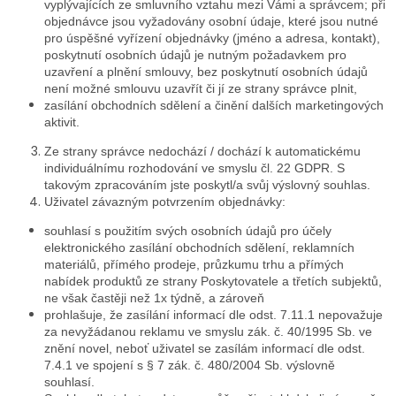
vyplývajících ze smluvního vztahu mezi Vámi a správcem; při
objednávce jsou vyžadovány osobní údaje, které jsou nutné
pro úspěšné vyřízení objednávky (jméno a adresa, kontakt),
poskytnutí osobních údajů je nutným požadavkem pro
uzavření a plnění smlouvy, bez poskytnutí osobních údajů
není možné smlouvu uzavřít či jí ze strany správce plnit,
zasílání obchodních sdělení a činění dalších marketingových
aktivit.
Ze strany správce nedochází / dochází k automatickému
individuálnímu rozhodování ve smyslu čl. 22 GDPR. S
takovým zpracováním jste poskytl/a svůj výslovný souhlas.
Uživatel závazným potvrzením objednávky:
souhlasí s použitím svých osobních údajů pro účely
elektronického zasílání obchodních sdělení, reklamních
materiálů, přímého prodeje, průzkumu trhu a přímých
nabídek produktů ze strany Poskytovatele a třetích subjektů,
ne však častěji než 1x týdně, a zároveň
prohlašuje, že zasílání informací dle odst. 7.11.1 nepovažuje
za nevyžádanou reklamu ve smyslu zák. č. 40/1995 Sb. ve
znění novel, neboť uživatel se zasílám informací dle odst.
7.4.1 ve spojení s § 7 zák. č. 480/2004 Sb. výslovně
souhlasí.