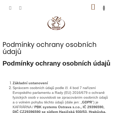
Přejít
NÁKUP
na
obsah
KOŠÍK
Podmínky ochrany osobních
údajů
Podmínky ochrany osobních údajů
Základní ustanovení
Správcem osobních údajů podle čl. 4 bod 7 nařízení
Evropského parlamentu a Rady (EU) 2016/679 o ochraně
fyzických osob v souvislosti se zpracováním osobních údajů
a o volném pohybu těchto údajů (dále jen: „
GDPR
”) je
KAFRÁRNA /
PBK systems Ostrava s.r.o., IČ 29396590,
DIČ CZ29396590 se sídlem Hasičská 930/53, Hrabůvka,