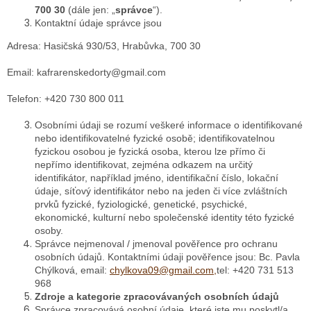
700 30
(dále jen: „
správce
“).
Kontaktní údaje správce jsou
Adresa: Hasičská 930/53, Hrabůvka, 700 30
Email: kafrarenskedorty@gmail.com
Telefon: +420 730 800 011
Osobními údaji se rozumí veškeré informace o identifikované
nebo identifikovatelné fyzické osobě; identifikovatelnou
fyzickou osobou je fyzická osoba, kterou lze přímo či
nepřímo identifikovat, zejména odkazem na určitý
identifikátor, například jméno, identifikační číslo, lokační
údaje, síťový identifikátor nebo na jeden či více zvláštních
prvků fyzické, fyziologické, genetické, psychické,
ekonomické, kulturní nebo společenské identity této fyzické
osoby.
Správce nejmenoval / jmenoval pověřence pro ochranu
osobních údajů. Kontaktními údaji pověřence jsou: Bc. Pavla
Chýlková, email:
chylkova09@gmail.com,
tel: +420 731 513
968
Zdroje a kategorie zpracovávaných osobních údajů
Správce zpracovává osobní údaje, které jste mu poskytl/a