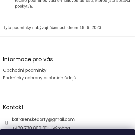
těchto podmínek Vaši e-mailovou adresu, kterou jste správci
poskytl/a.
Tyto podmínky nabývají účinnosti dnem 18. 6. 2023
Z
á
p
a
Informace pro vás
t
Obchodní podmínky
í
Podmínky ochrany osobních údajů
Kontakt
kafrarenskedorty
@
gmail.com
+420 730 800 011 - Výrobna