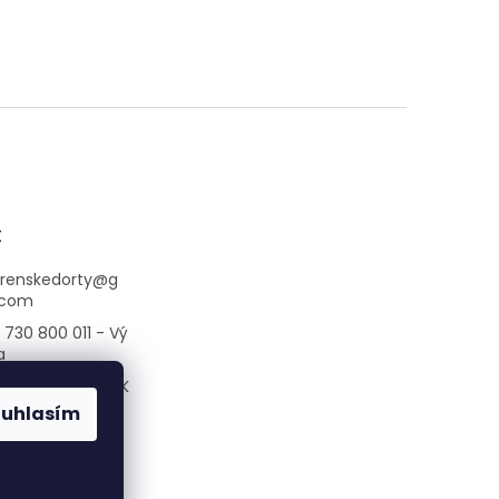
t
arenskedorty
@
g
.com
730 800 011 - Vý
a
 733 769 344 - K
na
ouhlasím
bskakafrarna/