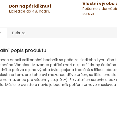
Vlastní výroba 
Dort na pár kliknutí
Pečeme z domácí
Expedice do 48. hodin.
surovin.
s
Diskuze
ailní popis produktu
nec neboli velikonoční bochník se peče ze sladkého kynutého 
obného Vánočce. Mazanec patřící mezi nejstarší druhy českého
dního pečiva a jeho výroba byla spojena tradičně s Bílou soboto
slosti na tom, pro koho byl mazanec dříve určen, se lišilo jeho sl
me mazanec pro všechny stejně :-). Z kvalitních surovin a bez
a. Máslo je uvnitře a navíc je bochník potřen rumovo máslovou 