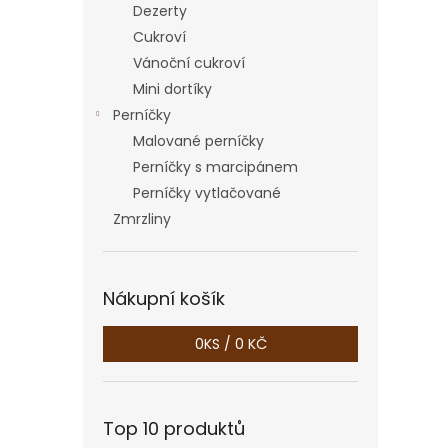
a
Dezerty
n
Cukroví
e
Vánoční cukroví
l
Mini dortíky
Perníčky
Malované perníčky
Perníčky s marcipánem
Perníčky vytlačované
Zmrzliny
Nákupní košík
0
KS /
0 KČ
Top 10 produktů