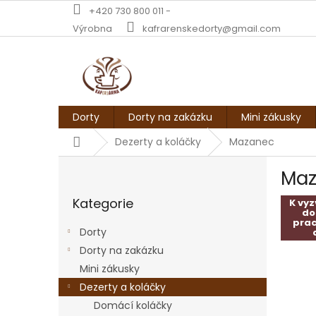
Přejít
+420 730 800 011 -
na
Výrobna
kafrarenskedorty@gmail.com
obsah
Dorty
Dorty na zakázku
Mini zákusky
Domů
Dezerty a koláčky
Mazanec
P
Ma
o
Přeskočit
s
Kategorie
kategorie
K vy
t
do
r
pra
Dorty
a
Dorty na zakázku
n
Mini zákusky
n
í
Dezerty a koláčky
p
Domácí koláčky