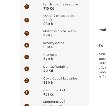
Lentilkový cheesecake
710 Kč
Ovocný cheesecake
dortík
93 Kč
Popi
Malinový dortík světlý
83 Kč
Kávový dortík
Det
93 Kč
Maza
Crumble
pod
87 Kč
obřa
Domácí koláčky
závi
20 Kč
peče
másl
Čokoládové brownies
85 Kč
Citrónový dort
781 Kč
Mandarinkový
Cheesecake