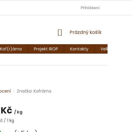
Ů
Přihlášení
NÁKUPNÍ
Prázdný košík
KOŠÍK
Kaf(r)árna
Projekt IROP
Kontakty
Velkoobchodní
ocení
Značka:
Kafrárna
 Kč
/ kg
č / 1 kg