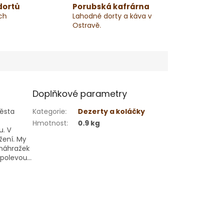
dortů
Porubská kafrárna
ch
Lahodné dorty a káva v
Ostravě.
Doplňkové parametry
těsta
Kategorie
:
Dezerty a koláčky
Hmotnost
:
0.9 kg
u. V
ožení. My
 náhražek
polevou...