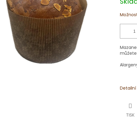
Skl
Možnost
Mazanec 
můžete 
Alargeny
Detailn
TISK