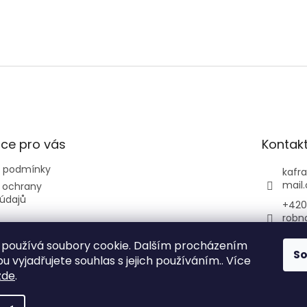
ce pro vás
Kontak
 podmínky
kafr
mail
 ochrany
údajů
+420 
robn
+420
používá soubory cookie. Dalším procházením
avár
S
 vyjadřujete souhlas s jejich používáním.. Více
poru
zde
.