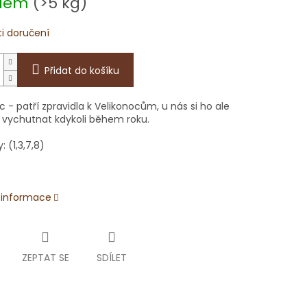
adem
(>5 kg)
i doručení
Přidat do košíku
- patří zpravidla k Velikonocům, u nás si ho ale
vychutnat kdykoli během roku.
: (1,3,7,8)
í informace
ZEPTAT SE
SDÍLET