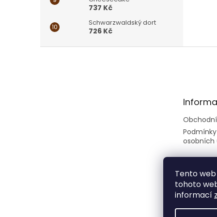
737 Kč
Schwarzwaldský dort
726 Kč
Z
á
p
a
t
Informa
í
Obchodní
Podmínky
osobních 
Tento web 
tohoto webu
informací