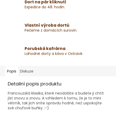
Dort na pár kliknutí
Expedice do 48. hodin.
Vlastní výroba dortů
Pečeme z domácích surovin.
Porubská kafrárna
Lahodné dorty a káva v Ostravě.
Popis
Diskuze
Detailní popis produktu
Francouzská klasika, které neodoláte a budete ji chtít
jíst znovu a znovu. A vzhledem k tomu, že je to mini
větrník, tak jich sníte opravdu hodně, než uspokojíte
své chuťové buňky. :-)