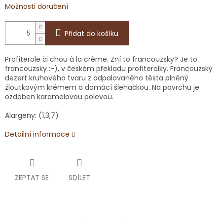
Možnosti doručení
Přidat do košíku
Profiterole či chou à la crème. Zní to francouzsky? Je to
francouzsky :-), v českém překladu profiterolky. Francouzský
dezert kruhového tvaru z odpalovaného těsta plněný
žloutkovým krémem a domácí šlehačkou. Na povrchu je
ozdoben karamelovou polevou.
Alargeny: (1,3,7)
Detailní informace
ZEPTAT SE
SDÍLET