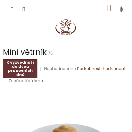
Přejít
NÁKUP
na
obsah
KOŠÍK
Mini větrník
75
K vyzvednutí
do dvou
Průměrné
Neohodnoceno
Podrobnosti hodnocení
pracovních
hodnocení
dnů
produktu
Značka:
Kafrárna
je
0,0
z
5
hvězdiček.