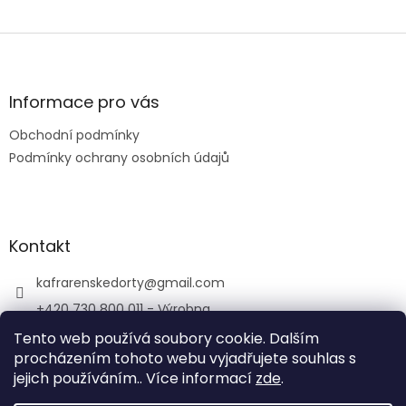
Z
á
p
a
Informace pro vás
t
Obchodní podmínky
í
Podmínky ochrany osobních údajů
Kontakt
kafrarenskedorty
@
gmail.com
+420 730 800 011 - Výrobna
+420 733 769 344 - Kavárna
Tento web používá soubory cookie. Dalším
procházením tohoto webu vyjadřujete souhlas s
porubskakafrarna/
jejich používáním.. Více informací
zde
.