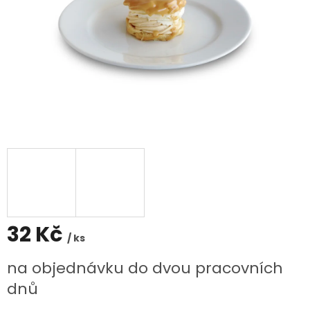
32 Kč
/ ks
Měrná
na objednávku do dvou pracovních
cena:
dnů