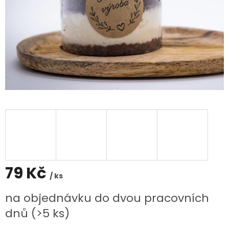
79 Kč
/ ks
Měrná
na objednávku do dvou pracovních
cena:
dnů
(>5 ks)