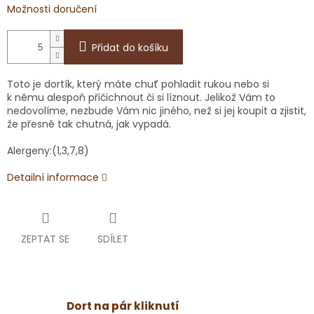
Možnosti doručení
Přidat do košíku
Toto je dortík, který máte chuť pohladit rukou nebo si
k němu alespoň přičichnout či si líznout. Jelikož Vám to
nedovolíme, nezbude Vám nic jiného, než si jej koupit a zjistit,
že přesně tak chutná, jak vypadá.
Alergeny:(1,3,7,8)
Detailní informace
ZEPTAT SE
SDÍLET
Dort na pár kliknutí