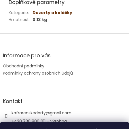
Doplňkové parametry
Kategorie
:
Dezerty a koláčky
Hmotnost
:
0.13 kg
Z
á
p
a
Informace pro vás
t
Obchodní podmínky
í
Podmínky ochrany osobních údajů
Kontakt
kafrarenskedorty
@
gmail.com
+420 730 800 011 - Výrobna