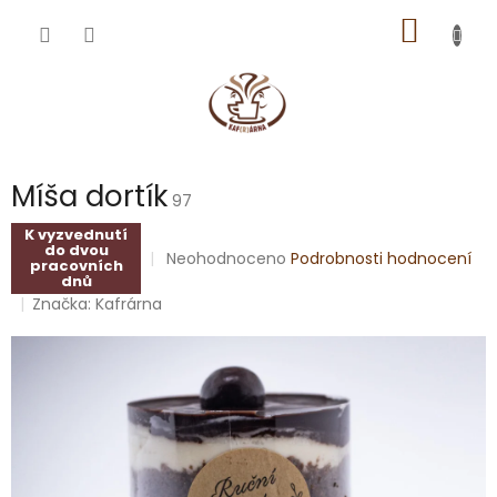
Přejít
NÁKUP
na
obsah
KOŠÍK
Míša dortík
97
K vyzvednutí
do dvou
Průměrné
Neohodnoceno
Podrobnosti hodnocení
pracovních
hodnocení
dnů
produktu
Značka:
Kafrárna
je
0,0
z
5
hvězdiček.