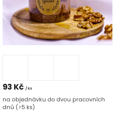
93 Kč
/ ks
Měrná
na objednávku do dvou pracovních
cena:
dnů
(>5 ks)