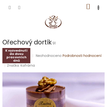
Přejít
NÁKUP
na
obsah
KOŠÍK
Ořechový dortík
91
K vyzvednutí
do dvou
Průměrné
Neohodnoceno
Podrobnosti hodnocení
pracovních
hodnocení
dnů
produktu
Značka:
Kafrárna
je
0,0
z
5
hvězdiček.