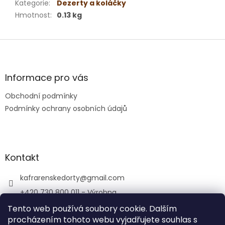
Kategorie
:
Dezerty a koláčky
Hmotnost
:
0.13 kg
Z
á
p
a
Informace pro vás
t
Obchodní podmínky
í
Podmínky ochrany osobních údajů
Kontakt
kafrarenskedorty
@
gmail.com
+420 730 800 011 - Výrobna
+420 733 769 344 - Kavárna
Tento web používá soubory cookie. Dalším
procházením tohoto webu vyjadřujete souhlas s
porubskakafrarna/