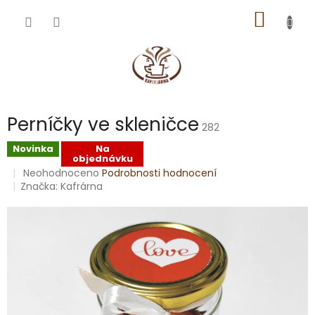
Přejít
NÁKUP
na
obsah
KOŠÍK
Perníčky ve skleničce
282
Novinka
Na
objednávku
Průměrné
Neohodnoceno
Podrobnosti hodnocení
hodnocení
Značka:
Kafrárna
produktu
je
0,0
z
5
hvězdiček.