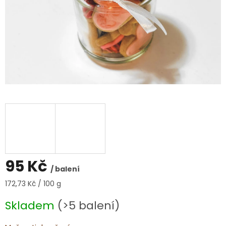
95 Kč
/ balení
Měrná
172,73 Kč / 100 g
cena:
Skladem
(>5 balení)