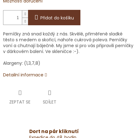
Možnosti doručení
Přidat do košíku
Perníčky zná snad každý z nás. Skvělé, přiměřeně sladké
těsto s medem a skořicí, nahoře cukrová poleva. Perníčky
voní a chutnají báječně. My jsme si pro vás připravili perníčky
v dárkovém balení. Ve skleničce :-).
Alargeny: (1,3,7,8)
Detailní informace
ZEPTAT SE
SDÍLET
Dort na pár kliknutí
Expedice do 48. hodin.