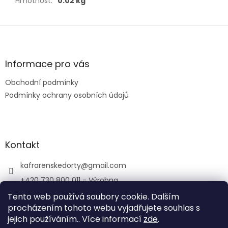
Hmotnost
:
0.02 kg
Z
á
p
a
Informace pro vás
t
Obchodní podmínky
í
Podmínky ochrany osobních údajů
Kontakt
kafrarenskedorty
@
gmail.com
+420 730 800 011 - Výrobna
+420 733 769 344 - Kavárna
Tento web používá soubory cookie. Dalším
procházením tohoto webu vyjadřujete souhlas s
porubskakafrarna/
jejich používáním.. Více informací
zde
.