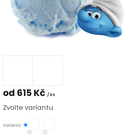
od
615 Kč
/ ks
Měrná
Zvolte variantu
cena:
Varianta