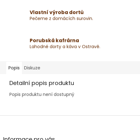
Vlastní výroba dortů
Pečeme z domácích surovin.
Porubská kafrárna
Lahodné dorty a káva v Ostravě.
Popis
Diskuze
Detailní popis produktu
Popis produktu není dostupný
Z
á
p
a
Informace pro vás