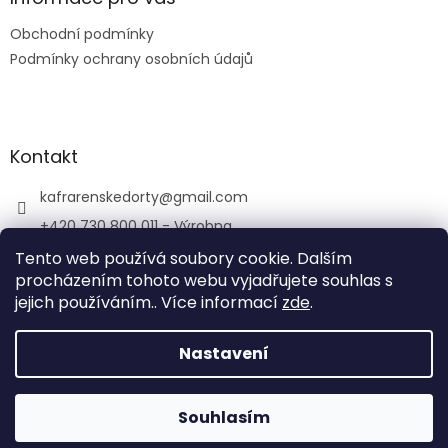
t
Obchodní podmínky
í
Podmínky ochrany osobních údajů
Kontakt
kafrarenskedorty
@
gmail.com
+420 730 800 011 - Výrobna
+420 733 769 344 - Kavárna
Tento web používá soubory cookie. Dalším
procházením tohoto webu vyjadřujete souhlas s
porubskakafrarna/
jejich používáním.. Více informací
zde
.
Nastavení
Vytvořil Shoptet
Souhlasím
Copyright 2026
Kafrárna
. Všechna práva vyhrazena.